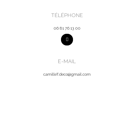
TÉLÉPHONE
06 81 76 13 00
E-MAIL
camilleT.deco@gmail.com